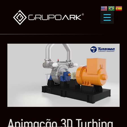
Menu
Animação 3D
Turbina